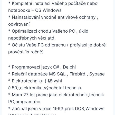
* Kompletní instalaci Vašeho počítače nebo
notebooku – OS Windows
* Nainstalování vhodné antivirové ochrany ,
odvirování
* Optimalizaci chodu Vašeho PC , úklid
nepotřebných věcí atd.
* Očistu Vaše PC od prachu ( profylaxi je dobré
provést 1x ročně)
* Programovací jazyk C# , Delphi
* Relační databáze MS SQL , Firebird , Sybase
* Elektrotechniku ( §8 vyhl
č.50),elektroniku,výpočetní techniku
* Mám 27 let praxe jako elektrotechnik,technik
PC,programátor
* Začinal jsem v roce 1993 přes DOS,Windows