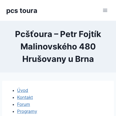
Přeskočit
pcs toura
na
obsah
Pcšťoura – Petr Fojtík
Malinovského 480
Hrušovany u Brna
Úvod
Kontakt
Forum
Programy