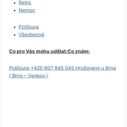
Retro
Nemoc
Pcšťoura
Všeobecné
Co pro Vás mohu udělat:
Co znám:
Pcšťoura +420 607 845 045 Hrušovany u Brna
( Brno – Venkov )
Instalace OS Windows – instalace
,reinstalace,optimalizace atd.
Instalace software a hardware –
PC,Notebooky atd.
Nastavení wifi,routeru atd. (internet)