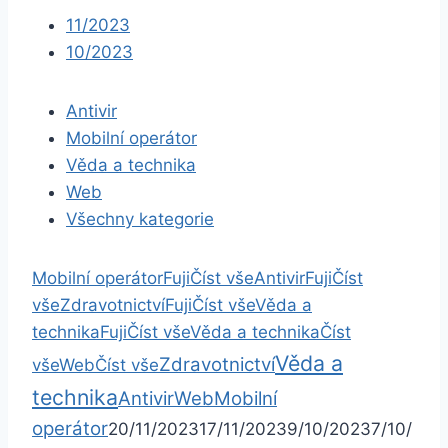
11/2023
10/2023
Antivir
Mobilní operátor
Věda a technika
Web
Všechny kategorie
Mobilní operátor
Fuji
Číst vše
Antivir
Fuji
Číst
vše
Zdravotnictví
Fuji
Číst vše
Věda a
technika
Fuji
Číst vše
Věda a technika
Číst
Věda a
Zdravotnictví
vše
Web
Číst vše
technika
Antivir
Web
Mobilní
operátor
20/11/2023
17/11/2023
9/10/2023
7/10/