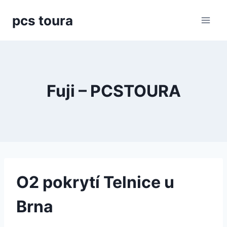
Přeskočit
pcs toura
na
obsah
Fuji – PCSTOURA
O2 pokrytí Telnice u
Brna