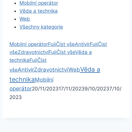
Mobilní operátor
Věda a technika
Web
Všechny kategorie
Mobilní operátor
Fuji
Číst vše
Antivir
Fuji
Číst
vše
Zdravotnictví
Fuji
Číst vše
Věda a
technika
Fuji
Číst
Věda a
Antivir
Zdravotnictví
Web
vše
technika
Mobilní
operátor
20/11/2023
17/11/2023
9/10/2023
7/10/
2023