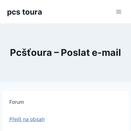
Přeskočit
pcs toura
na
obsah
Pcšťoura – Poslat e-mail
Forum
Přejít na obsah