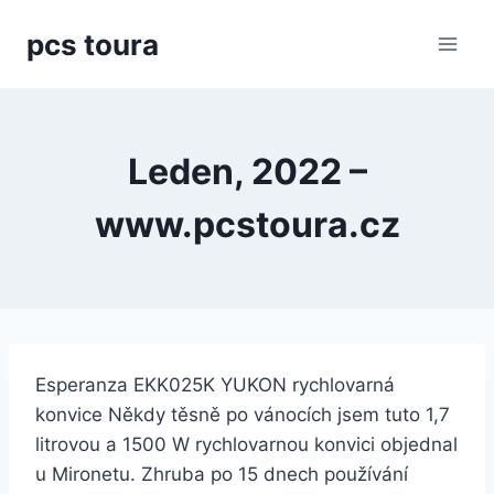
Přeskočit
pcs toura
na
obsah
Leden, 2022 –
www.pcstoura.cz
Esperanza EKK025K YUKON rychlovarná
konvice Někdy těsně po vánocích jsem tuto 1,7
litrovou a 1500 W rychlovarnou konvici objednal
u Mironetu. Zhruba po 15 dnech používání