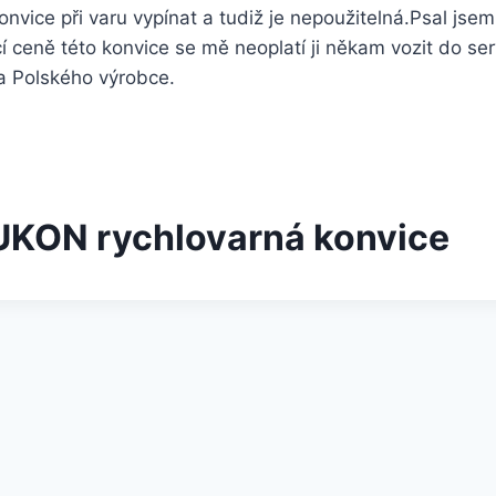
nvice při varu vypínat a tudiž je nepoužitelná.Psal jse
í ceně této konvice se mě neoplatí ji někam vozit do ser
a Polského výrobce.
KON rychlovarná konvice