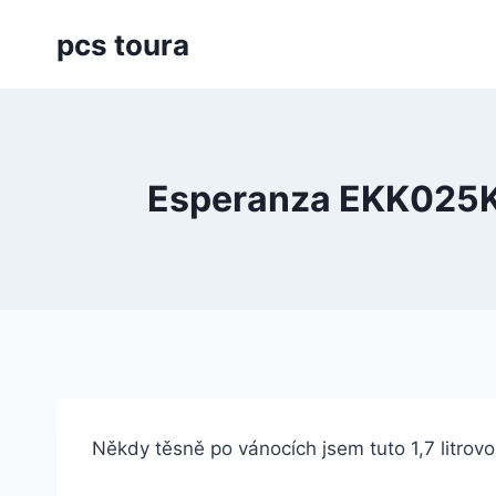
Přeskočit
pcs toura
na
obsah
Esperanza EKK025K
Někdy těsně po vánocích jsem tuto 1,7 litrov