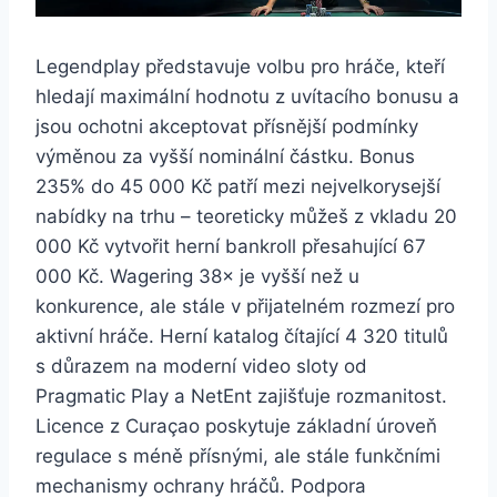
Legendplay představuje volbu pro hráče, kteří
hledají maximální hodnotu z uvítacího bonusu a
jsou ochotni akceptovat přísnější podmínky
výměnou za vyšší nominální částku. Bonus
235% do 45 000 Kč patří mezi nejvelkorysejší
nabídky na trhu – teoreticky můžeš z vkladu 20
000 Kč vytvořit herní bankroll přesahující 67
000 Kč. Wagering 38× je vyšší než u
konkurence, ale stále v přijatelném rozmezí pro
aktivní hráče. Herní katalog čítající 4 320 titulů
s důrazem na moderní video sloty od
Pragmatic Play a NetEnt zajišťuje rozmanitost.
Licence z Curaçao poskytuje základní úroveň
regulace s méně přísnými, ale stále funkčními
mechanismy ochrany hráčů. Podpora