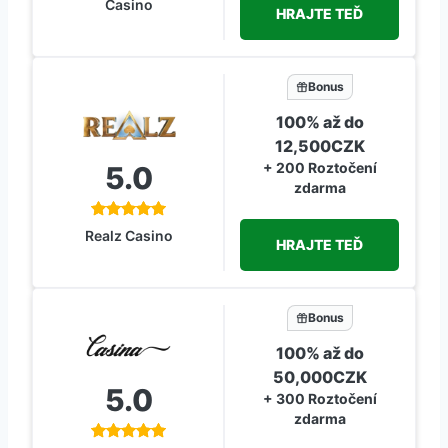
Casino
HRAJTE TEĎ
Bonus
100% až do
12,500CZK
+ 200 Roztočení
5.0
zdarma
Realz Casino
HRAJTE TEĎ
Bonus
100% až do
50,000CZK
5.0
+ 300 Roztočení
zdarma