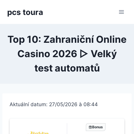
Přeskočit
pcs toura
na
obsah
Top 10: Zahraniční Online
Casino 2026 ▷ Velký
test automatů
Aktuální datum: 27/05/2026 à 08:44
Bonus