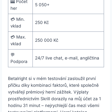
🎰 Počet
5 050+
her
💳 Min.
250 Kč
vklad
💳 Max.
250 000 Kč
vklad
💬
24/7 live chat, e-mail, angličtina
Podpora
Betalright si v mém testování zasloužil první
příčku díky kombinaci faktorů, které společně
vytvářejí prémiový herní zážitek. Výplaty
prostřednictvím Skrill dorazily na můj účet za 1
hodinu 31 minut – nejrychlejší čas mezi všemi