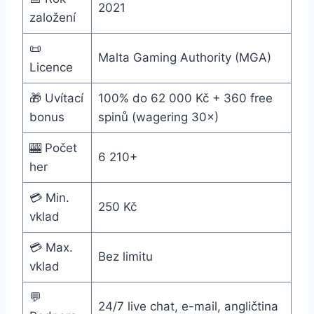
2021
založení
📜
Malta Gaming Authority (MGA)
Licence
🎁 Uvítací
100% do 62 000 Kč + 360 free
bonus
spinů (wagering 30×)
🎰 Počet
6 210+
her
💳 Min.
250 Kč
vklad
💳 Max.
Bez limitu
vklad
💬
24/7 live chat, e-mail, angličtina