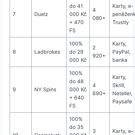
do 41
Karty, e-
4
7
Duelz
000 Kč
peněženk
080+
+ 470
Trustly
FS
100%
Karty,
2
8
Ladbrokes
do 29
PayPal,
920+
000 Kč
banka
100%
Karty,
do 48
4
Skrill,
9
NY Spins
000 Kč
690+
Neteller,
+ 640
Paysafe
FS
100%
do 35
3
Karty, e-