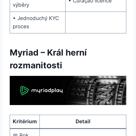
• Curaçao licence
výběry
• Jednoduchý KYC
proces
Myriad – Král herní
rozmanitosti
Kritérium
Detail
📅 Rok