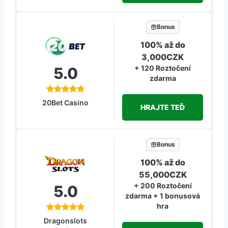
Bonus
100% až do
3,000CZK
+ 120 Roztočení
5.0
zdarma
20Bet Casino
HRAJTE TEĎ
Bonus
100% až do
55,000CZK
+ 200 Roztočení
5.0
zdarma + 1 bonusová
hra
Dragonslots