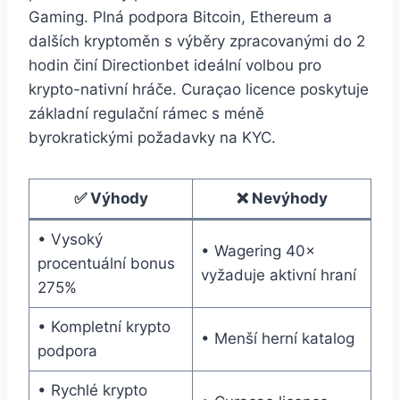
Gaming. Plná podpora Bitcoin, Ethereum a
dalších kryptoměn s výběry zpracovanými do 2
hodin činí Directionbet ideální volbou pro
krypto-nativní hráče. Curaçao licence poskytuje
základní regulační rámec s méně
byrokratickými požadavky na KYC.
✅ Výhody
❌ Nevýhody
• Vysoký
• Wagering 40×
procentuální bonus
vyžaduje aktivní hraní
275%
• Kompletní krypto
• Menší herní katalog
podpora
• Rychlé krypto