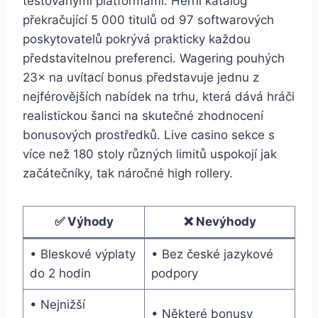
testovanými platformami. Herní katalog
překračující 5 000 titulů od 97 softwarových
poskytovatelů pokrývá prakticky každou
představitelnou preferenci. Wagering pouhých
23× na uvítací bonus představuje jednu z
nejférovějších nabídek na trhu, která dává hráči
realistickou šanci na skutečné zhodnocení
bonusových prostředků. Live casino sekce s
více než 180 stoly různých limitů uspokojí jak
začátečníky, tak náročné high rollery.
✅ Výhody
❌ Nevýhody
• Bleskové výplaty
• Bez české jazykové
do 2 hodin
podpory
• Nejnižší
• Některé bonusy