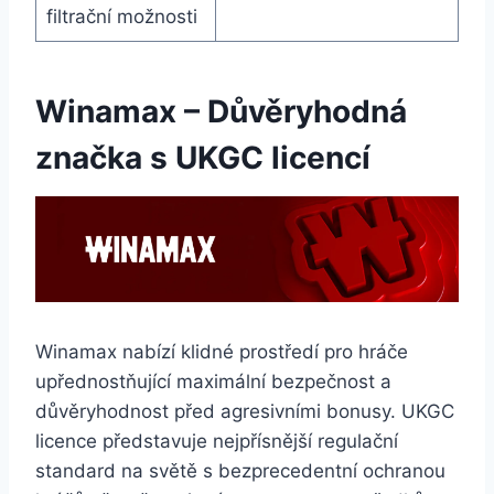
filtrační možnosti
Winamax – Důvěryhodná
značka s UKGC licencí
Winamax nabízí klidné prostředí pro hráče
upřednostňující maximální bezpečnost a
důvěryhodnost před agresivními bonusy. UKGC
licence představuje nejpřísnější regulační
standard na světě s bezprecedentní ochranou