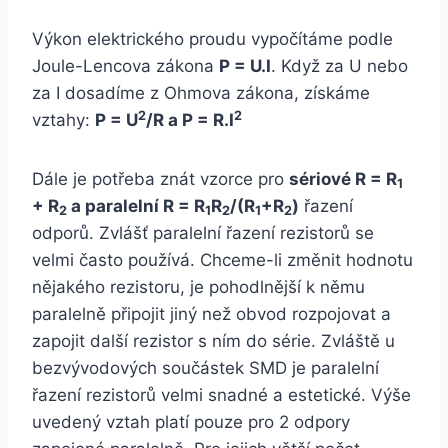
Výkon elektrického proudu vypočítáme podle
Joule-Lencova zákona
P = U.I
. Když za U nebo
za I dosadíme z Ohmova zákona, získáme
2
2
vztahy:
P = U
/R a P = R.I
Dále je potřeba znát vzorce pro
sériové R = R
1
+ R
a paralelní R = R
R
/(R
+R
)
řazení
2
1
2
1
2
odporů. Zvlášť paralelní řazení rezistorů se
velmi často používá. Chceme-li změnit hodnotu
nějakého rezistoru, je pohodlnější k němu
paralelně připojit jiný než obvod rozpojovat a
zapojit další rezistor s ním do série. Zvláště u
bezvývodových součástek SMD je paralelní
řazení rezistorů velmi snadné a estetické. Výše
uvedený vztah platí pouze pro 2 odpory