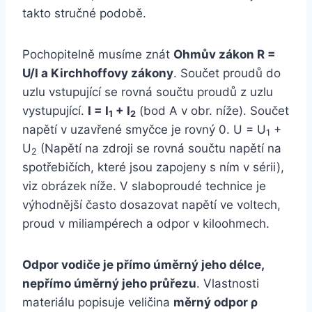
takto stručné podobě.
Pochopitelně musíme znát
Ohmův zákon R =
U/I a Kirchhoffovy zákony
. Součet proudů do
uzlu vstupující se rovná součtu proudů z uzlu
vystupující.
I = I
+ I
(bod A v obr. níže). Součet
1
2
napětí v uzavřené smyčce je rovný 0. U = U
+
1
U
(Napětí na zdroji se rovná součtu napětí na
2
spotřebičích, které jsou zapojeny s ním v sérii),
viz obrázek níže. V slaboproudé technice je
výhodnější často dosazovat napětí ve voltech,
proud v miliampérech a odpor v kiloohmech.
Odpor vodiče je přímo úměrný jeho délce,
nepřímo úměrný jeho průřezu
. Vlastnosti
materiálu popisuje veličina
měrný odpor ρ