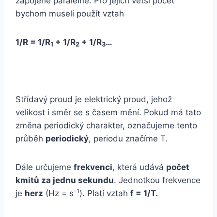
zapojené paralelně. Pro jejich větší počet
bychom museli použít vztah
1/R = 1/R
+ 1/R
+ 1/R
…
1
2
3
Střídavý proud je elektrický proud, jehož
velikost i směr se s časem mění. Pokud má tato
změna periodický charakter, označujeme tento
průběh
periodický
, periodu značíme T.
Dále určujeme
frekvenci
, která udává
počet
kmitů za jednu sekundu
. Jednotkou frekvence
-1
je
herz
(Hz = s
). Platí vztah
f = 1/T.