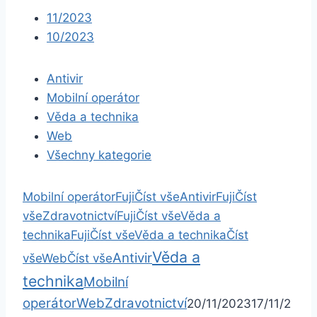
11/2023
10/2023
Antivir
Mobilní operátor
Věda a technika
Web
Všechny kategorie
Mobilní operátor
Fuji
Číst vše
Antivir
Fuji
Číst
vše
Zdravotnictví
Fuji
Číst vše
Věda a
technika
Fuji
Číst vše
Věda a technika
Číst
Věda a
Antivir
vše
Web
Číst vše
technika
Mobilní
operátor
Web
Zdravotnictví
20/11/2023
17/11/2