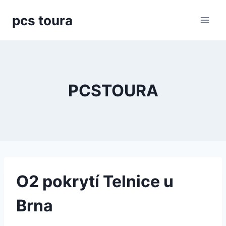
Přeskočit
pcs toura
na
obsah
PCSTOURA
O2 pokrytí Telnice u
Brna