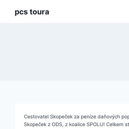
Přeskočit
pcs toura
na
obsah
Cestovatel Skopeček za peníze daňových po
Skopeček z ODS, z koalice SPOLU! Celkem stál