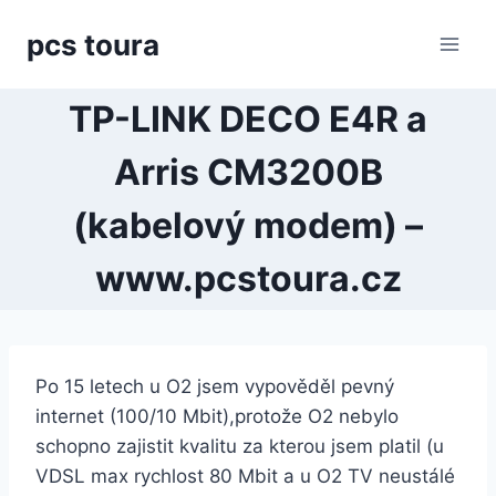
Přeskočit
pcs toura
na
obsah
TP-LINK DECO E4R a
Arris CM3200B
(kabelový modem) –
www.pcstoura.cz
Po 15 letech u O2 jsem vypověděl pevný
internet (100/10 Mbit),protože O2 nebylo
schopno zajistit kvalitu za kterou jsem platil (u
VDSL max rychlost 80 Mbit a u O2 TV neustálé