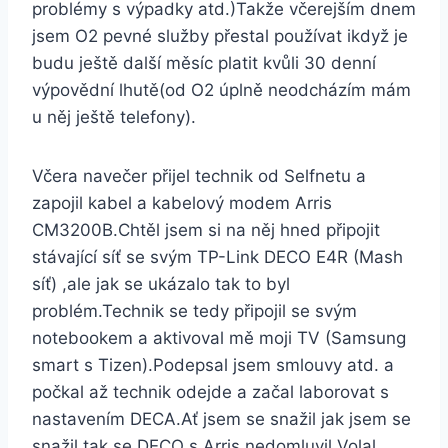
problémy s výpadky atd.)Takže včerejším dnem
jsem O2 pevné služby přestal používat ikdyž je
budu ještě další měsíc platit kvůli 30 denní
výpovědní lhutě(od O2 úplně neodcházím mám
u něj ještě telefony).
Včera navečer přijel technik od Selfnetu a
zapojil kabel a kabelový modem Arris
CM3200B.Chtěl jsem si na něj hned připojit
stávající síť se svým TP-Link DECO E4R (Mash
síť) ,ale jak se ukázalo tak to byl
problém.Technik se tedy připojil se svým
notebookem a aktivoval mě moji TV (Samsung
smart s Tizen).Podepsal jsem smlouvy atd. a
počkal až technik odejde a začal laborovat s
nastavením DECA.Ať jsem se snažil jak jsem se
snažil tak se DECO s Arris nedomluvil.Volal