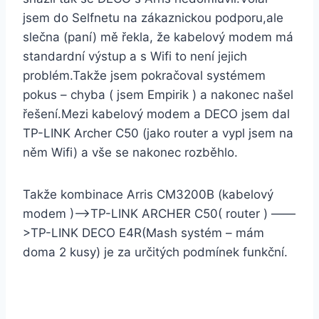
jsem do Selfnetu na zákaznickou podporu,ale
slečna (paní) mě řekla, že kabelový modem má
standardní výstup a s Wifi to není jejich
problém.Takže jsem pokračoval systémem
pokus – chyba ( jsem Empirik ) a nakonec našel
řešení.Mezi kabelový modem a DECO jsem dal
TP-LINK Archer C50 (jako router a vypl jsem na
něm Wifi) a vše se nakonec rozběhlo.
Takže kombinace Arris CM3200B (kabelový
modem )——>TP-LINK ARCHER C50( router ) ——
>TP-LINK DECO E4R(Mash systém – mám
doma 2 kusy) je za určitých podmínek funkční.