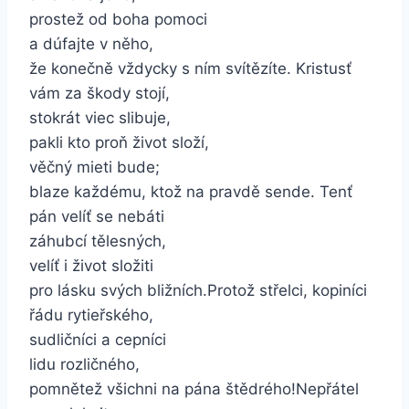
prostež od boha pomoci
a dúfajte v něho,
že konečně vždycky s ním svítězíte.
Kristusť
vám za škody stojí,
stokrát viec slibuje,
pakli kto proň život složí,
věčný mieti bude;
blaze každému, ktož na pravdě sende.
Tenť
pán velíť se nebáti
záhubcí tělesných,
velíť i život složiti
pro lásku svých bližních.
Protož střelci, kopiníci
řádu rytieřského,
sudličníci a cepníci
lidu rozličného,
pomnětež všichni na pána štědrého!
Nepřátel