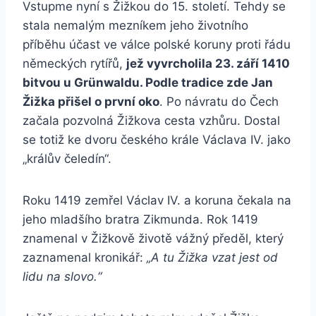
Vstupme nyní s Žižkou do 15. století. Tehdy se
stala nemalým mezníkem jeho životního
příběhu účast ve válce polské koruny proti řádu
německých rytířů,
jež vyvrcholila 23. září 1410
bitvou u Grünwaldu. Podle tradice zde Jan
Žižka přišel o první oko
. Po návratu do Čech
začala pozvolná Žižkova cesta vzhůru. Dostal
se totiž ke dvoru českého krále Václava IV. jako
„králův čeledín“.
Roku 1419 zemřel Václav IV. a koruna čekala na
jeho mladšího bratra Zikmunda. Rok 1419
znamenal v Žižkově životě vážný předěl, který
zaznamenal kronikář:
„A tu Žižka vzat jest od
lidu na slovo.“