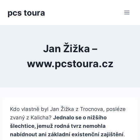
Přeskočit
pcs toura
na
obsah
Jan Žižka –
www.pcstoura.cz
Kdo vlastně byl Jan Žižka z Trocnova, posléze
zvaný z Kalicha?
Jednalo se o nižšího
šlechtice, jemuž rodná tvrz nemohla
nabídnout ani základní existenční zajištění
.