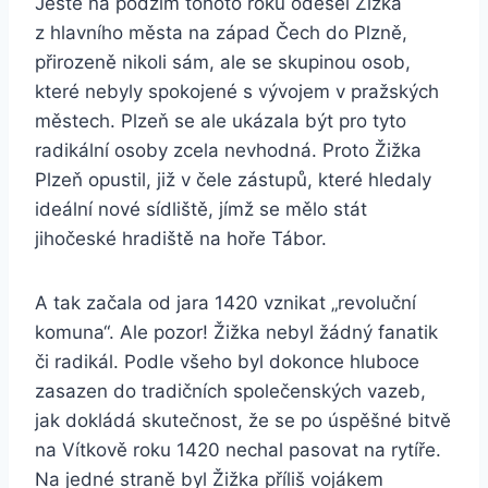
Ještě na podzim tohoto roku odešel Žižka
z hlavního města na západ Čech do Plzně,
přirozeně nikoli sám, ale se skupinou osob,
které nebyly spokojené s vývojem v pražských
městech. Plzeň se ale ukázala být pro tyto
radikální osoby zcela nevhodná. Proto Žižka
Plzeň opustil, již v čele zástupů, které hledaly
ideální nové sídliště, jímž se mělo stát
jihočeské hradiště na hoře Tábor.
A tak začala od jara 1420 vznikat „revoluční
komuna“. Ale pozor! Žižka nebyl žádný fanatik
či radikál. Podle všeho byl dokonce hluboce
zasazen do tradičních společenských vazeb,
jak dokládá skutečnost, že se po úspěšné bitvě
na Vítkově roku 1420 nechal pasovat na rytíře.
Na jedné straně byl Žižka příliš vojákem