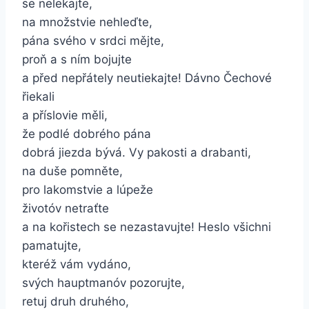
se nelekajte,
na množstvie nehleďte,
pána svého v srdci mějte,
proň a s ním bojujte
a před nepřátely neutiekajte!
Dávno Čechové
řiekali
a příslovie měli,
že podlé dobrého pána
dobrá jiezda bývá.
Vy pakosti a drabanti,
na duše pomněte,
pro lakomstvie a lúpeže
životóv netraťte
a na kořistech se nezastavujte!
Heslo všichni
pamatujte,
kteréž vám vydáno,
svých hauptmanóv pozorujte,
retuj druh druhého,