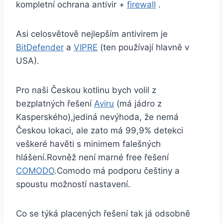
kompletní ochrana antivir +
firewall
.
Asi celosvětově nejlepším antivirem je
BitDefender
a
VIPRE
(ten používají hlavně v
USA).
Pro naši Českou kotlinu bych volil z
bezplatných řešení
Aviru
(má jádro z
Kasperského),jediná nevýhoda, že nemá
Českou lokaci, ale zato má 99,9% detekci
veškeré havěti s minimem falešných
hlášení.Rovněž není marné free řešení
COMODO
.Comodo má podporu češtiny a
spoustu možností nastavení.
Co se týká placených řešení tak já odsobně