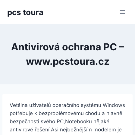
Přeskočit
pcs toura
na
obsah
Antivirová ochrana PC –
www.pcstoura.cz
Vetšina uživatelů operačního systému Windows
potřebuje k bezproblémovému chodu a hlavně
bezpečnosti svého PC,Notebooku nějaké
antivirové řešení.Asi nejbežnějším modelem je